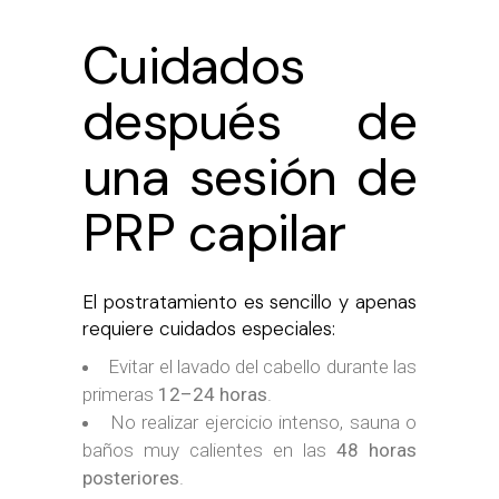
Cuidados
después de
una sesión de
PRP capilar
El postratamiento es sencillo y apenas
requiere cuidados especiales:
Evitar el lavado del cabello durante las
primeras
12–24 horas
.
No realizar ejercicio intenso, sauna o
baños muy calientes en las
48 horas
posteriores
.