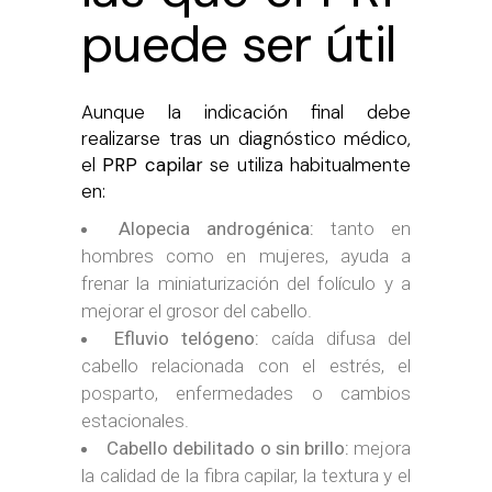
puede ser útil
Aunque la indicación final debe
realizarse tras un diagnóstico médico,
el
PRP capilar
se utiliza habitualmente
en:
Alopecia androgénica:
tanto en
hombres como en mujeres, ayuda a
frenar la miniaturización del folículo y a
mejorar el grosor del cabello.
Efluvio telógeno:
caída difusa del
cabello relacionada con el estrés, el
posparto, enfermedades o cambios
estacionales.
Cabello debilitado o sin brillo:
mejora
la calidad de la fibra capilar, la textura y el