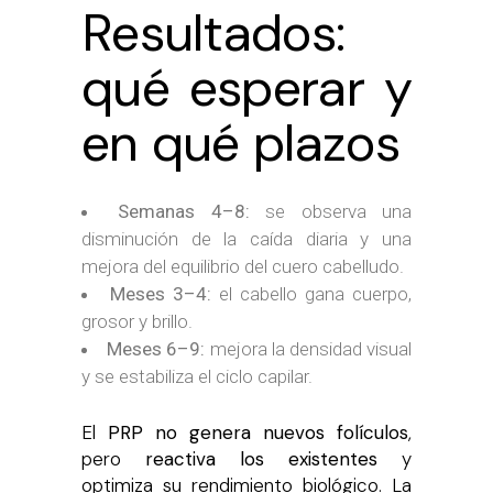
Resultados:
qué esperar y
en qué plazos
Semanas 4–8:
se observa una
disminución de la caída diaria y una
mejora del equilibrio del cuero cabelludo.
Meses 3–4:
el cabello gana cuerpo,
grosor y brillo.
Meses 6–9:
mejora la densidad visual
y se estabiliza el ciclo capilar.
El
PRP no genera nuevos folículos
,
pero
reactiva los existentes
y
optimiza su rendimiento biológico. La