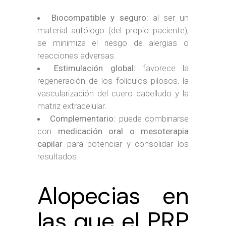
Biocompatible y seguro:
al ser un
material autólogo (del propio paciente),
se minimiza el riesgo de alergias o
reacciones adversas.
Estimulación global:
favorece la
regeneración de los folículos pilosos, la
vascularización del cuero cabelludo y la
matriz extracelular.
Complementario:
puede combinarse
con
medicación oral o mesoterapia
capilar
para potenciar y consolidar los
resultados.
Alopecias en
las que el PRP