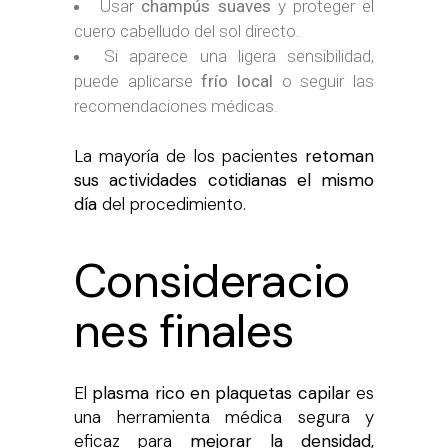
Usar
champús suaves
y proteger el
cuero cabelludo del sol directo.
Si aparece una ligera sensibilidad,
puede aplicarse
frío local
o seguir las
recomendaciones médicas.
La mayoría de los pacientes
retoman
sus actividades cotidianas el mismo
día
del procedimiento.
Consideracio
nes finales
El
plasma rico en plaquetas capilar
es
una herramienta médica segura y
eficaz para
mejorar la densidad,