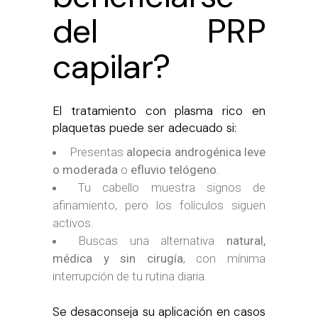
del PRP
capilar?
El tratamiento con plasma rico en
plaquetas puede ser adecuado si:
Presentas
alopecia androgénica leve
o moderada
o
efluvio telógeno
.
Tu cabello muestra signos de
afinamiento, pero los folículos siguen
activos.
Buscas una alternativa
natural,
médica y sin cirugía
, con mínima
interrupción de tu rutina diaria.
Se desaconseja su aplicación en casos