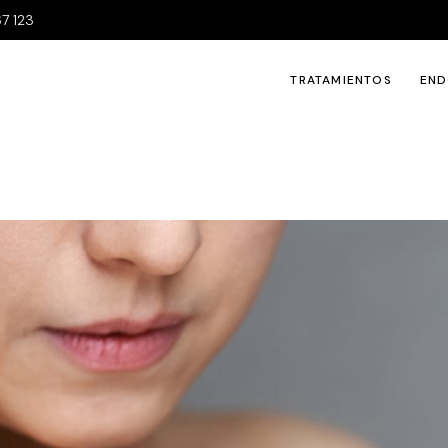
7 123
TRATAMIENTOS
END
Tu Rostro
Tra
Tu cuerpo
For
Tu piel