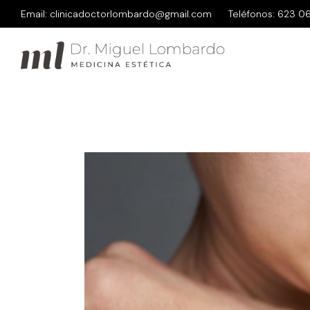
Email:
clinicadoctorlombardo@gmail.com
Teléfonos:
623 06