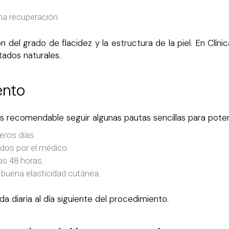
ma recuperación.
 del grado de flacidez y la estructura de la piel. En Clín
tados naturales.
ento
s recomendable seguir algunas pautas sencillas para potenc
eros días.
dos por el médico.
ras 48 horas.
 buena elasticidad cutánea.
a diaria al día siguiente del procedimiento.