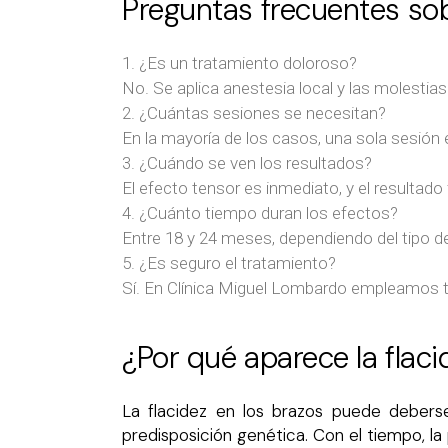
Preguntas frecuentes sob
¿Es un tratamiento doloroso?
No. Se aplica anestesia local y las molestias
¿Cuántas sesiones se necesitan?
En la mayoría de los casos, una sola sesión 
¿Cuándo se ven los resultados?
El efecto tensor es inmediato, y el resultad
¿Cuánto tiempo duran los efectos?
Entre 18 y 24 meses, dependiendo del tipo de p
¿Es seguro el tratamiento?
Sí. En Clínica Miguel Lombardo empleamos te
¿Por qué aparece la flaci
La flacidez en los brazos puede deberse
predisposición genética. Con el tiempo, la