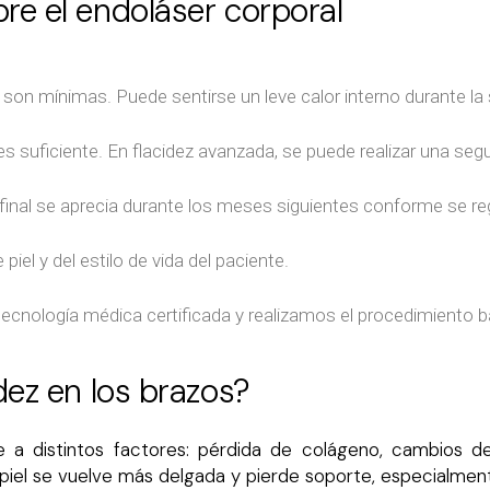
re el endoláser corporal
 son mínimas. Puede sentirse un leve calor interno durante la
es suficiente. En flacidez avanzada, se puede realizar una s
o final se aprecia durante los meses siguientes conforme se r
iel y del estilo de vida del paciente.
cnología médica certificada y realizamos el procedimiento b
dez en los brazos?
 a distintos factores: pérdida de colágeno, cambios de
 piel se vuelve más delgada y pierde soporte, especialment