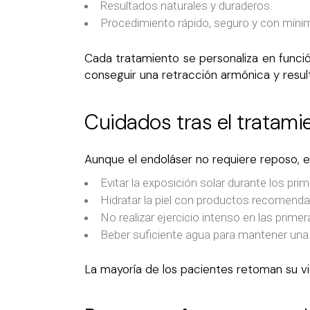
Resultados naturales y duraderos.
Procedimiento rápido, seguro y con míni
Cada tratamiento se personaliza en función
conseguir una retracción armónica y resul
Cuidados tras el tratami
Aunque el endoláser no requiere reposo, e
Evitar la exposición solar durante los prim
Hidratar la piel con productos recomenda
No realizar ejercicio intenso en las prime
Beber suficiente agua para mantener una
La mayoría de los pacientes retoman su vid