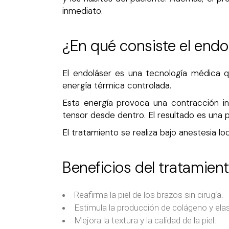
inmediato.
¿En qué consiste el endo
El endoláser es una tecnología médica q
energía térmica controlada.
Esta energía provoca una contracción in
tensor desde dentro. El resultado es una pi
El tratamiento se realiza bajo anestesia 
Beneficios del tratamien
Reafirma la piel de los brazos sin cirugía.
Estimula la producción de colágeno y elas
Mejora la textura y la calidad de la piel.