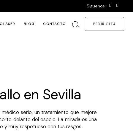
Síguenos:
OLÁSER
BLOG
CONTACTO
PEDIR CITA
tamiento
mación
llo en Sevilla
to médico serio, un tratamiento que mejore
certe delante del espejo. La mirada es una
te y muy respetuoso con tus rasgos.