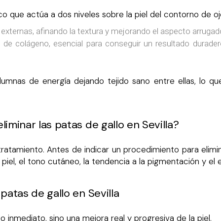
o que actúa a dos niveles sobre la piel del contorno de oj
 externas, afinando la textura y mejorando el aspecto arrugado
 de colágeno, esencial para conseguir un resultado duradero a
lumnas de energía dejando tejido sano entre ellas, lo q
iminar las patas de gallo en Sevilla?
atamiento. Antes de indicar un procedimiento para elimina
a piel, el tono cutáneo, la tendencia a la pigmentación y el
patas de gallo en Sevilla
 inmediato, sino una mejora real y progresiva de la piel.