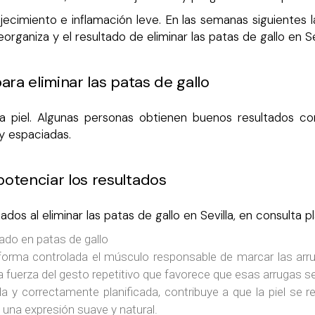
ecimiento e inflamación leve. En las semanas siguientes la
rganiza y el resultado de eliminar las patas de gallo en Se
ra eliminar las patas de gallo
piel. Algunas personas obtienen buenos resultados con
y espaciadas.
otenciar los resultados
ados al eliminar las patas de gallo en Sevilla, en consulta
ado en patas de gallo
orma controlada el músculo responsable de marcar las arrugas
r la fuerza del gesto repetitivo que favorece que esas arrugas 
 y correctamente planificada, contribuye a que la piel se re
na expresión suave y natural.