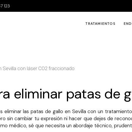
7 123
TRATAMIENTOS
END
Tu Rostro
Tra
Tu cuerpo
For
Tu piel
a eliminar patas de ga
s eliminar las patas de gallo en Sevilla con un tratamien
ro sin cambiar tu expresión ni hacer que dejes de recono
 como médico, sé que necesita un abordaje técnico, pruden