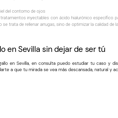
piel del contorno de ojos
ratamientos inyectables con ácido hialurónico específico para
 se trata de rellenar arrugas, sino de optimizar la calidad de 
o en Sevilla sin dejar de ser tú
gallo en Sevilla, en consulta puedo estudiar tu caso y di
udarte a que tu mirada se vea más descansada, natural y a