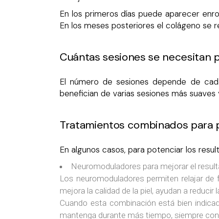
En los primeros días puede aparecer enroj
En los meses posteriores el colágeno se reo
Cuántas sesiones se necesitan pa
El número de sesiones depende de cada 
benefician de varias sesiones más suaves 
Tratamientos combinados para p
En algunos casos, para potenciar los result
Neuromoduladores para mejorar el result
Los neuromoduladores permiten relajar de f
mejora la calidad de la piel, ayudan a reduci
Cuando esta combinación está bien indicada
mantenga durante más tiempo, siempre con u