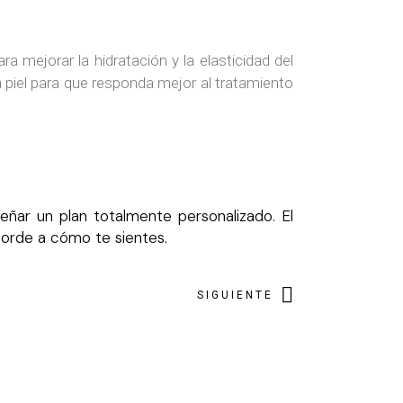
 mejorar la hidratación y la elasticidad del
la piel para que responda mejor al tratamiento
señar un plan totalmente personalizado. El
corde a cómo te sientes.
Clínica Dr. Lombardo
En línea · Asistente virtual
SIGUIENTE